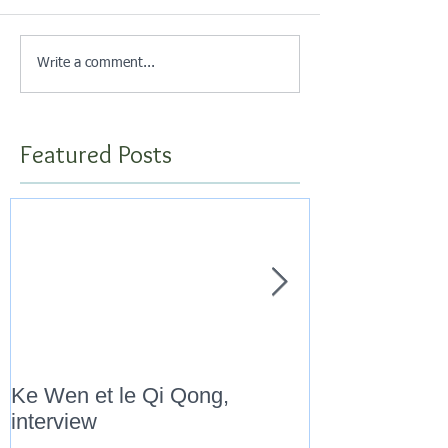
Write a comment...
Featured Posts
Ke Wen et le Qi Qong,
" Marathon Qi
interview
Novembre 201