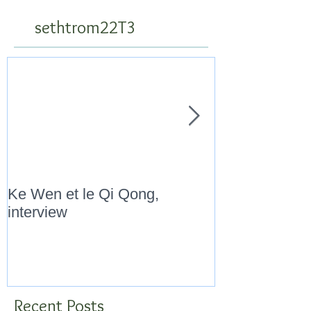
sethtrom22T3
Ke Wen et le Qi Qong,
" Marathon Qi
interview
Novembre 201
Recent Posts