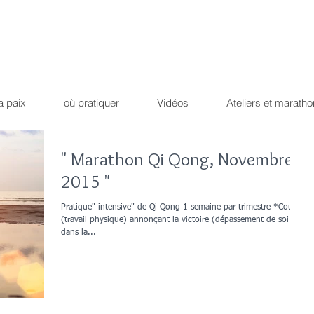
Qi Qong
Dao Yin du dr
ique !
Path of the peaceful 
a paix
où pratiquer
Vidéos
Ateliers et maratho
" Marathon Qi Qong, Novembre
2015 "
Pratique" intensive" de Qi Qong 1 semaine par trimestre *Course
(travail physique) annonçant la victoire (dépassement de soi
dans la...