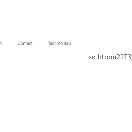
agon de lumière
warrior ! SEA SHEPHERD FRIENDLY
n
Contact
Testimonials
sethtrom22T3