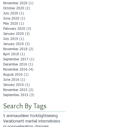
November 2020
(1)
1 post
October 2020
(2)
2 posts
July 2020
(1)
1 post
June 2020
(1)
1 post
May 2020
(1)
1 post
February 2020
(3)
3 posts
January 2020
(3)
3 posts
July 2019
(1)
1 post
January 2019
(3)
3 posts
November 2018
(2)
2 posts
April 2018
(1)
1 post
September 2017
(1)
1 post
December 2016
(1)
1 post
November 2016
(4)
4 posts
August 2016
(1)
1 post
June 2016
(1)
1 post
January 2016
(1)
1 post
November 2015
(2)
2 posts
September 2015
(3)
3 posts
Search By Tags
5 animaux
New York
Sightseeing
Vacation
artt martial interne
loisirs
qi qong
relaxation chinoise