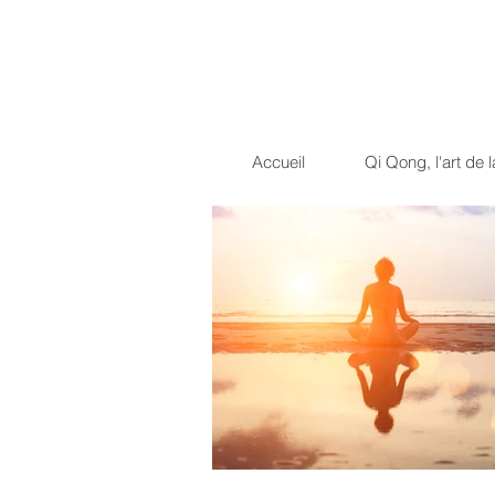
Dragon Light 
La voie du guerrier pacif
Accueil
Qi Qong, l'art de l