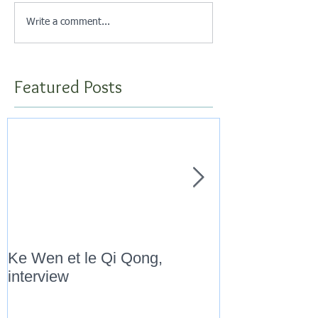
Write a comment...
Featured Posts
Ke Wen et le Qi Qong,
" Marathon Qi
interview
Novembre 201