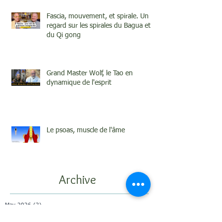
Fascia, mouvement, et spirale. Un
regard sur les spirales du Bagua et
du Qi gong
Grand Master Wolf, le Tao en
dynamique de l'esprit
Le psoas, muscle de l'âme
Archive
May 2026
(3)
3 posts
April 2026
(2)
2 posts