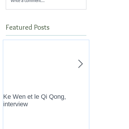
Write a comment...
Featured Posts
Ke Wen et le Qi Qong,
" Marathon Qi
interview
Novembre 201