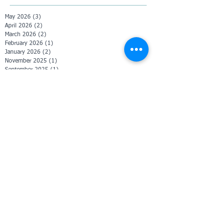
May 2026
(3)
3 posts
April 2026
(2)
2 posts
March 2026
(2)
2 posts
February 2026
(1)
1 post
January 2026
(2)
2 posts
November 2025
(1)
1 post
September 2025
(1)
1 post
April 2025
(1)
1 post
February 2025
(2)
2 posts
January 2025
(1)
1 post
December 2024
(3)
3 posts
October 2024
(8)
8 posts
September 2024
(1)
1 post
January 2024
(1)
1 post
December 2023
(1)
1 post
November 2023
(6)
6 posts
October 2023
(3)
3 posts
June 2023
(1)
1 post
January 2023
(1)
1 post
November 2020
(1)
1 post
October 2020
(2)
2 posts
July 2020
(1)
1 post
June 2020
(1)
1 post