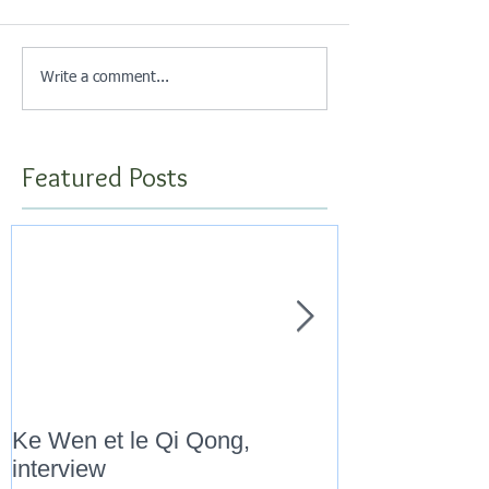
Write a comment...
Featured Posts
Ke Wen et le Qi Qong,
" Marathon Qi
interview
Novembre 201